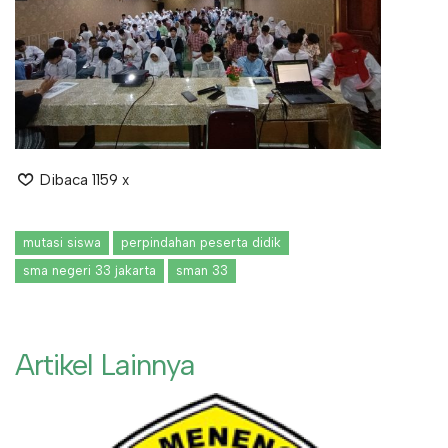
Dibaca 1159 x
mutasi siswa
perpindahan peserta didik
sma negeri 33 jakarta
sman 33
Artikel Lainnya