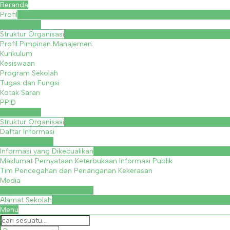
Beranda
Profil
Visi dan Misi
Struktur Organisasi
Profil Pimpinan Manajemen
Kurikulum
Kesiswaan
Program Sekolah
Tugas dan Fungsi
Kotak Saran
PPID
Visi dan Misi
Struktur Organisasi
Daftar Informasi
Informasi Publik
Informasi yang Dikecualikan
Maklumat Pernyataan Keterbukaan Informasi Publik
Tim Pencegahan dan Penanganan Kekerasan
Media
Laporan Realisasi Anggaran
Alamat Sekolah
Menu